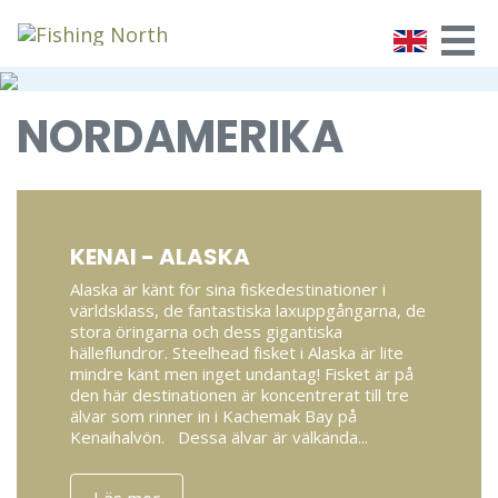
Tog
ENG
Hoppa till innehållet
NORDAMERIKA
KENAI - ALASKA
Alaska är känt för sina fiskedestinationer i
världsklass, de fantastiska laxuppgångarna, de
stora öringarna och dess gigantiska
hälleflundror. Steelhead fisket i Alaska är lite
mindre känt men inget undantag! Fisket är på
den här destinationen är koncentrerat till tre
älvar som rinner in i Kachemak Bay på
Kenaihalvön. Dessa älvar är välkända...